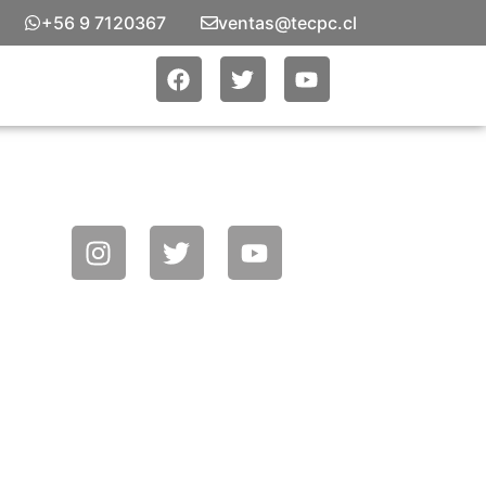
+56 9 7120367
ventas@tecpc.cl